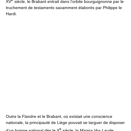
XV
siècle, le Brabant entrait dans l’orbite bourguignonne par le
truchement de testaments savamment élaborés par Philippe le
Hardi.
Outre la Flandre et le Brabant, où existait une conscience
nationale, la principauté de Liège pouvait se targuer de disposer
e
d’un hymne national dès le X
siècle, la
Magna Vox Laude