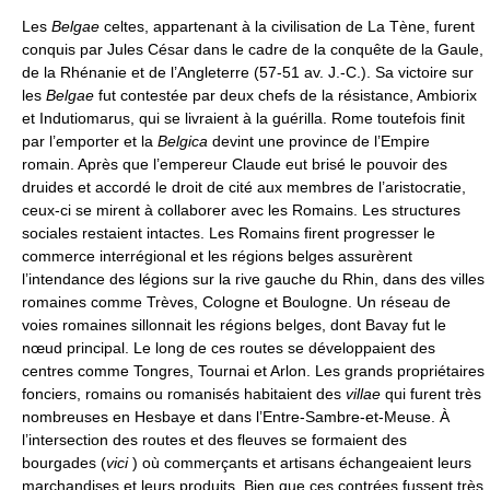
Les
Belgae
celtes, appartenant à la civilisation de La Tène, furent
conquis par Jules César dans le cadre de la conquête de la Gaule,
de la Rhénanie et de l’Angleterre (57-51 av. J.-C.). Sa victoire sur
les
Belgae
fut contestée par deux chefs de la résistance, Ambiorix
et Indutiomarus, qui se livraient à la guérilla. Rome toutefois finit
par l’emporter et la
Belgica
devint une province de l’Empire
romain. Après que l’empereur Claude eut brisé le pouvoir des
druides et accordé le droit de cité aux membres de l’aristocratie,
ceux-ci se mirent à collaborer avec les Romains. Les structures
sociales restaient intactes. Les Romains firent progresser le
commerce interrégional et les régions belges assurèrent
l’intendance des légions sur la rive gauche du Rhin, dans des villes
romaines comme Trèves, Cologne et Boulogne. Un réseau de
voies romaines sillonnait les régions belges, dont Bavay fut le
nœud principal. Le long de ces routes se développaient des
centres comme Tongres, Tournai et Arlon. Les grands propriétaires
fonciers, romains ou romanisés habitaient des
villae
qui furent très
nombreuses en Hesbaye et dans l’Entre-Sambre-et-Meuse. À
l’intersection des routes et des fleuves se formaient des
bourgades (
vici
) où commerçants et artisans échangeaient leurs
marchandises et leurs produits. Bien que ces contrées fussent très