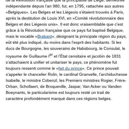
de la Révolution française que la principauté de Liège, demeurée
indépendante depuis l’an 980, fut, en 1795, rattachée aux autres
«Belgiques». Les Belges et les Liégeois s’étaient trouvés à Paris,
après la destitution de Louis XVI, en «Comité révolutionnaire des
Belges et des Liégeois unis». Il est donc vraisemblable que c’est
grâce à la Révolution française que ce pays fut baptisé Belgique,
mais le vocable «
Brabant
», désignant la principale région du pays,
eût été plus indiqué, du moins dans l’esprit des habitants. Si les
ducs de Bourgogne, les souverains de Habsbourg, le Consulat, le
er
royaume de Guillaume I
et l’État censitaire et jacobin de 1831
s’attachaient à unifier et unitariser le pays, ce phénomène fut
toujours ressenti comme le «
fait du prince
». Ce prince pouvait
s’appeler le chancelier Rolin, le cardinal Granvelle, l’archiduchesse
Isabelle, le ministre Cobenzl, les Premiers ministres Rogier, Frère-
Orban, Schollaert, de Broqueville, Jaspar, Van Acker ou Vanden
Boeynants, le particularisme est toujours resté un trait de
caractère profondément marqué dans ces régions belges.