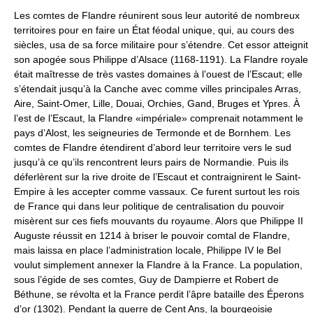
Les comtes de Flandre réunirent sous leur autorité de nombreux
territoires pour en faire un État féodal unique, qui, au cours des
siècles, usa de sa force militaire pour s’étendre. Cet essor atteignit
son apogée sous Philippe d’Alsace (1168-1191). La Flandre royale
était maîtresse de très vastes domaines à l’ouest de l’Escaut; elle
s’étendait jusqu’à la Canche avec comme villes principales Arras,
Aire, Saint-Omer, Lille, Douai, Orchies, Gand, Bruges et Ypres. À
l’est de l’Escaut, la Flandre «impériale» comprenait notamment le
pays d’Alost, les seigneuries de Termonde et de Bornhem. Les
comtes de Flandre étendirent d’abord leur territoire vers le sud
jusqu’à ce qu’ils rencontrent leurs pairs de Normandie. Puis ils
déferlèrent sur la rive droite de l’Escaut et contraignirent le Saint-
Empire à les accepter comme vassaux. Ce furent surtout les rois
de France qui dans leur politique de centralisation du pouvoir
misèrent sur ces fiefs mouvants du royaume. Alors que Philippe II
Auguste réussit en 1214 à briser le pouvoir comtal de Flandre,
mais laissa en place l’administration locale, Philippe IV le Bel
voulut simplement annexer la Flandre à la France. La population,
sous l’égide de ses comtes, Guy de Dampierre et Robert de
Béthune, se révolta et la France perdit l’âpre bataille des Éperons
d’or (1302). Pendant la guerre de Cent Ans, la bourgeoisie