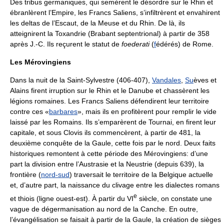
Des tribus germaniques, qui semèrent le désordre sur le Rhin et
ébranlèrent l’Empire, les Francs Saliens, s’infiltrèrent et envahirent
les deltas de l’Escaut, de la Meuse et du Rhin. De là, ils
atteignirent la Toxandrie (Brabant septentrional) à partir de 358
après J.-C. Ils reçurent le statut de
foederati
(
f
édérés) de Rome.
Les Mérovingiens
Dans la nuit de la Saint-Sylvestre (406-407),
Vandales
,
Su
èves et
Alains firent irruption sur le Rhin et le Danube et chassèrent les
légions romaines. Les Francs Saliens défendirent leur territoire
contre ces «
barbares
», mais ils en profitèrent pour remplir le vide
laissé par les Romains. Ils s’emparèrent de Tournai, en firent leur
capitale, et sous Clovis ils commencèrent, à partir de 481, la
deuxième conquête de la Gaule, cette fois par le nord. Deux faits
historiques remontent à cette période des Mérovingiens: d’une
part la division entre l’Austrasie et la Neustrie (depuis 639), la
frontière (
nord-sud
) traversait le territoire de la Belgique actuelle
et, d’autre part, la naissance du clivage entre les dialectes romans
e
et thiois (ligne ouest-est). À partir du VI
siècle, on constate une
vague de dégermanisation au nord de la Canche. En outre,
l’évangélisation se faisait à partir de la Gaule, la création de sièges