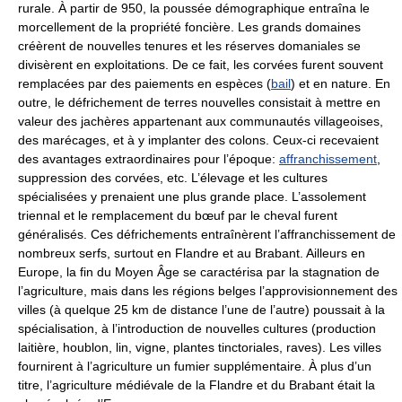
rurale. À partir de 950, la poussée démographique entraîna le
morcellement de la propriété foncière. Les grands domaines
créèrent de nouvelles tenures et les réserves domaniales se
divisèrent en exploitations. De ce fait, les corvées furent souvent
remplacées par des paiements en espèces (
bail
) et en nature. En
outre, le défrichement de terres nouvelles consistait à mettre en
valeur des jachères appartenant aux communautés villageoises,
des marécages, et à y implanter des colons. Ceux-ci recevaient
des avantages extraordinaires pour l’époque:
affranchissement
,
suppression des corvées, etc. L’élevage et les cultures
spécialisées y prenaient une plus grande place. L’assolement
triennal et le remplacement du bœuf par le cheval furent
généralisés. Ces défrichements entraînèrent l’affranchissement de
nombreux serfs, surtout en Flandre et au Brabant. Ailleurs en
Europe, la fin du Moyen Âge se caractérisa par la stagnation de
l’agriculture, mais dans les régions belges l’approvisionnement des
villes (à quelque 25 km de distance l’une de l’autre) poussait à la
spécialisation, à l’introduction de nouvelles cultures (production
laitière, houblon, lin, vigne, plantes tinctoriales, raves). Les villes
fournirent à l’agriculture un fumier supplémentaire. À plus d’un
titre, l’agriculture médiévale de la Flandre et du Brabant était la