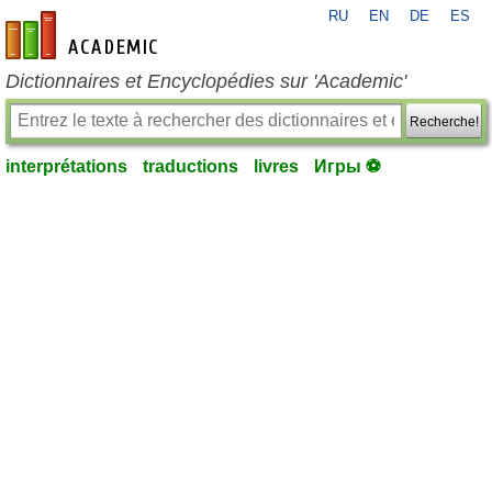
RU
EN
DE
ES
fr-academic.com
Dictionnaires et Encyclopédies sur 'Academic'
Recherche!
interprétations
traductions
livres
Игры ⚽