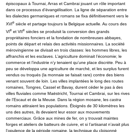
épiscopaux à Tournai, Arras et Cambrai jouant un rôle important
dans ce processus d’évangélisation. La ligne de séparation entre
les dialectes germaniques et romans se fixa définitivement vers le
e
XVI
siècle et partage toujours la Belgique actuelle. Au cours des
e
e
VI
et VII
siècles se produisit la conversion des grands
propriétaires fonciers et la fondation de nombreuses abbayes,
points de départ et relais des activités missionnaires. La société
mérovingienne se divisait en trois classes: les hommes libres, les
affranchis et les esclaves. L’agriculture dominait l’économie; le
commerce et l’industrie n’y tenaient qu’une place discrète. Peu à
peu se développa une agriculture de marché, et les surplus furent
vendus ou troqués (la monnaie se faisait rare) contre des biens
venant souvent de loin. Les villes implantées le long des routes
romaines, Tongres, Cassel et Bavay, durent céder le pas à des
villes fluviales comme Maëstricht, Tournai et Cambrai, sur les rives
de l’Escaut et de la Meuse. Dans la région mosane, les
castra
romains attiraient les populations. Éloignés de 30 kilomètres les
uns des autres, ils devaient leur essor aux mouvements
commerciaux. Grâce aux mines de fer, on y trouvait maintes
forges et ateliers de batteurs de cuivre, et si l’artisanat n’avait plus
l’opulence de la période romaine, la technique du cloisonné