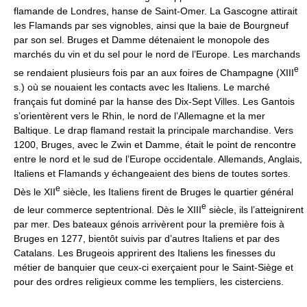
flamande de Londres, hanse de Saint-Omer. La Gascogne attirait
les Flamands par ses vignobles, ainsi que la baie de Bourgneuf
par son sel. Bruges et Damme détenaient le monopole des
marchés du vin et du sel pour le nord de l’Europe. Les marchands
e
se rendaient plusieurs fois par an aux foires de Champagne (XIII
s.) où se nouaient les contacts avec les Italiens. Le marché
français fut dominé par la hanse des Dix-Sept Villes. Les Gantois
s’orientèrent vers le Rhin, le nord de l’Allemagne et la mer
Baltique. Le drap flamand restait la principale marchandise. Vers
1200, Bruges, avec le Zwin et Damme, était le point de rencontre
entre le nord et le sud de l’Europe occidentale. Allemands, Anglais,
Italiens et Flamands y échangeaient des biens de toutes sortes.
e
Dès le XII
siècle, les Italiens firent de Bruges le quartier général
e
de leur commerce septentrional. Dès le XIII
siècle, ils l’atteignirent
par mer. Des bateaux génois arrivèrent pour la première fois à
Bruges en 1277, bientôt suivis par d’autres Italiens et par des
Catalans. Les Brugeois apprirent des Italiens les finesses du
métier de banquier que ceux-ci exerçaient pour le Saint-Siège et
pour des ordres religieux comme les templiers, les cisterciens.