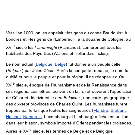
Vers l’an 1000, on les appelait «les gens du comte Baudouin» à
Londres et «les gens de l’Empereur» à la douane de Cologne, au
e
XVI
siècle les
Fiamminghi
(Flamands), comprenant tous les
habitants des Pays-Bas (Wallons et Hollandais inclus).
Le nom actuel (
Belgique
,
Belge
) fut donné à un peuple celte
(
Belgae
) par Jules César. Après la conquête romaine, le nom fut
oublié et pour le peuple et pour la région. Il ne réapparut qu’au
e
XVI
siècle, époque de l’humanisme et de la Renaissance dans
ces régions. Les lettrés, écrivant en latin, retrouvèrent l’appellation
de César et décrivirent le
Leo Belgicus
, une carte géographique
des dix-sept provinces de Charles Quint. Les humanistes furent
frappés par le fait que toutes les seigneuries (
Flandre
,
Brabant
,
Hainaut
,
Namurois
, Luxembourg et Limbourg) affichaient un lion
dans leur blason, symbole importé d’Orient pendant les croisades.
e
Après le XVI
siècle, les termes de Belge et de Belgique