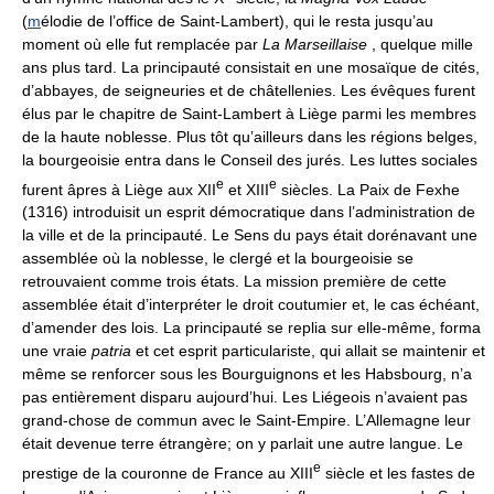
(
m
élodie de l’office de Saint-Lambert), qui le resta jusqu’au
moment où elle fut remplacée par
La Marseillaise
, quelque mille
ans plus tard. La principauté consistait en une mosaïque de cités,
d’abbayes, de seigneuries et de châtellenies. Les évêques furent
élus par le chapitre de Saint-Lambert à Liège parmi les membres
de la haute noblesse. Plus tôt qu’ailleurs dans les régions belges,
la bourgeoisie entra dans le Conseil des jurés. Les luttes sociales
e
e
furent âpres à Liège aux XII
et XIII
siècles. La Paix de Fexhe
(1316) introduisit un esprit démocratique dans l’administration de
la ville et de la principauté. Le Sens du pays était dorénavant une
assemblée où la noblesse, le clergé et la bourgeoisie se
retrouvaient comme trois états. La mission première de cette
assemblée était d’interpréter le droit coutumier et, le cas échéant,
d’amender des lois. La principauté se replia sur elle-même, forma
une vraie
patria
et cet esprit particulariste, qui allait se maintenir et
même se renforcer sous les Bourguignons et les Habsbourg, n’a
pas entièrement disparu aujourd’hui. Les Liégeois n’avaient pas
grand-chose de commun avec le Saint-Empire. L’Allemagne leur
était devenue terre étrangère; on y parlait une autre langue. Le
e
prestige de la couronne de France au XIII
siècle et les fastes de