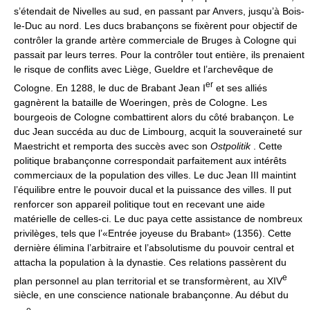
s’étendait de Nivelles au sud, en passant par Anvers, jusqu’à Bois-
le-Duc au nord. Les ducs brabançons se fixèrent pour objectif de
contrôler la grande artère commerciale de Bruges à Cologne qui
passait par leurs terres. Pour la contrôler tout entière, ils prenaient
le risque de conflits avec Liège, Gueldre et l’archevêque de
er
Cologne. En 1288, le duc de Brabant Jean I
et ses alliés
gagnèrent la bataille de Woeringen, près de Cologne. Les
bourgeois de Cologne combattirent alors du côté brabançon. Le
duc Jean succéda au duc de Limbourg, acquit la souveraineté sur
Maestricht et remporta des succès avec son
Ostpolitik
. Cette
politique brabançonne correspondait parfaitement aux intérêts
commerciaux de la population des villes. Le duc Jean III maintint
l’équilibre entre le pouvoir ducal et la puissance des villes. Il put
renforcer son appareil politique tout en recevant une aide
matérielle de celles-ci. Le duc paya cette assistance de nombreux
privilèges, tels que l’«Entrée joyeuse du Brabant» (1356). Cette
dernière élimina l’arbitraire et l’absolutisme du pouvoir central et
attacha la population à la dynastie. Ces relations passèrent du
e
plan personnel au plan territorial et se transformèrent, au XIV
siècle, en une conscience nationale brabançonne. Au début du
e